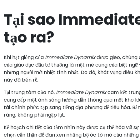
Tại sao Immediat
tạo ra?
Khi hạt giống của
Immediate Dynamix
được gieo, chúng đ
của giáo dục đầu tư thường là một mê cung của biệt ngữ
những người mới nhiệt tình nhất. Do đó, khát vọng điêu 
này đã bén rễ.
Tại trung tâm của nó,
Immediate Dynamix
cam kết trung
cung cấp một ánh sáng hướng dẫn thông qua một kho lưu tr
tài chính phức tạp sang tiếng địa phương dễ tiêu hóa. Bả
ràng, không phải ngập lụt.
Kế hoạch chi tiết của tầm nhìn này được cụ thể hóa với sự
chọn cẩn thận để đan xen những bộ óc tò mò của những n