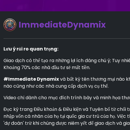
ImmediateDynamix
Lưu ý rủi ro quan trọng:
Giao dịch có thể tạo ra những lợi ích đáng chú ý; Tuy nh
Khoảng 70% các nhà đầu tư sẽ mất tiền.
#Immediate Dynamix
và bất kỳ tên thương mại nào k
nào cũng như các nhà cung cấp dịch vụ cụ thể.
Video chỉ dành cho mục đích trình bày và minh họa thươn
Đọc kỹ trang Điều khoản & Điều kiện và Tuyên bố từ chối 
nhập vốn cá nhân của họ tại quốc gia cư trú của họ. Việ
'dự đoán' trừ khi chúng được niêm yết để giao dịch và gi