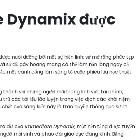
e Dynamix được
ược nuôi dưỡng bởi một sự hiển linh: sự mở rộng phức tạp
 và sơ đồ gây hoang mang có thể làm nản lòng ngay cả
khắc một cánh cổng làm sáng tỏ cuộc phiêu lưu học thuật
 thành với những người mới trong lĩnh vực tài chính,
ữ các tài liệu lão luyện trong việc dịch các khái niệm
n chất của sáng kiến này là trao quyền thông qua sự rõ
 ra đời của
Immediate Dynamix
, một nền tảng được tuyển
gười mới sinh và pháo đài giáo dục đáng kính. Bằng