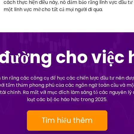
cách thực hiện điều này, nó đảm bảo rằng lĩnh vực đầu tư
một lĩnh vực mở cho tất cả mọi người đi qua.
 đường cho việc 
n rằng các công cụ để học các chiến lược đầu tư nên được 
với tấm thảm phong phú của các ngôn ngữ toàn cầu và một 
c tài chính. Ra mắt với mục đích làm sáng tỏ các nguyên l
loạt các bộ óc háo hức trong 2025.
Tìm hiểu thêm