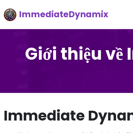
ImmediateDynamix
Giới thiệu v
Immediate Dynam