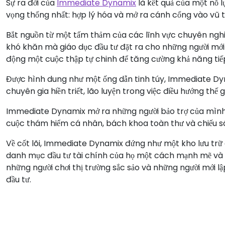
Sự ra đời của
Immediate Dynamix
là kết quả của một nỗ 
vọng thống nhất: hợp lý hóa và mở ra cánh cổng vào vũ tr
Bắt nguồn từ một tấm thảm của các lĩnh vực chuyên nghi
khó khăn mà giáo dục đầu tư đặt ra cho những người mới 
động một cuộc thập tự chinh để tăng cường khả năng tiế
Được hình dung như một ống dẫn tinh túy, Immediate Dyna
chuyên gia hiền triết, lão luyện trong việc điều hướng thế 
Immediate Dynamix mở ra những người bảo trợ của mình 
cuộc thám hiểm cá nhân, bách khoa toàn thư và chiếu sá
Về cốt lõi, Immediate Dynamix đứng như một kho lưu trữ 
danh mục đầu tư tài chính của họ một cách mạnh mẽ và t
những người chơi thị trường sắc sảo và những người mới l
đầu tư.