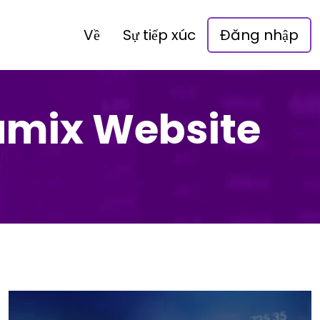
Về
Sự tiếp xúc
Đăng nhập
namix Website