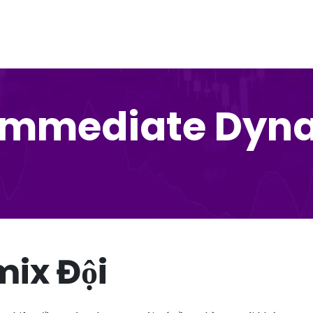
ề Immediate Dy
ix Đội