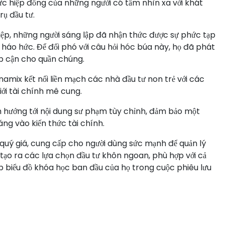
lực hiệp đồng của những người có tầm nhìn xa với khát
ụ đầu tư.
ệp, những người sáng lập đã nhận thức được sự phức tạp
háo hức. Để đối phó với câu hỏi hóc búa này, họ đã phát
p cận cho quần chúng.
mix kết nối liền mạch các nhà đầu tư non trẻ với các
giới tài chính mê cung.
hướng tới nội dung sư phạm tùy chỉnh, đảm bảo một
ng vào kiến thức tài chính.
quý giá, cung cấp cho người dùng sức mạnh để quản lý
ạo ra các lựa chọn đầu tư khôn ngoan, phù hợp với cả
ập biểu đồ khóa học ban đầu của họ trong cuộc phiêu lưu