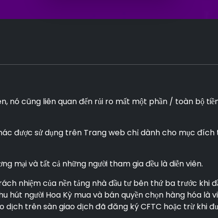
iên, nó cũng liên quan đến rủi ro mất một phần / toàn bộ ti
hác được sử dụng trên Trang web chỉ dành cho mục đích t
g mại và tất cả những người tham gia đều là diễn viên.
trách nhiệm của nền tảng nhà đầu tư bên thứ ba trước khi đ
c thu hút người Hoa Kỳ mua và bán quyền chọn hàng hóa là v
ao dịch trên sàn giao dịch đã đăng ký CFTC hoặc trừ khi đư