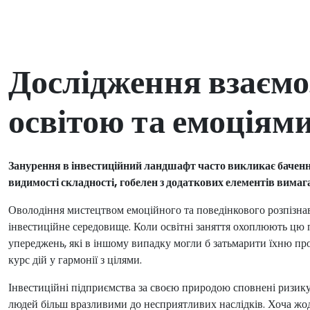
Дослідження взаємо
освітою та емоціям
Занурення в інвестиційний ландшафт часто викликає бачення
видимості складності, гобелен з додаткових елементів вимаг
Оволодіння мистецтвом емоційного та поведінкового розпізнав
інвестиційне середовище. Коли освітні заняття охоплюють цю п
упереджень, які в іншому випадку могли б затьмарити їхню про
курс дій у гармонії з цілями.
Інвестиційні підприємства за своєю природою сповнені ризику
людей більш вразливими до несприятливих наслідків. Хоча жоде