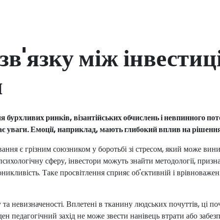
зв'язку між інвести
и
 бурхливих ринків, візантійських обчислень і невпинного пото
ає уваги. Емоції, наприклад, мають глибокий вплив на рішенн
ання є грізним союзником у боротьбі зі стресом, який може вини
сихологічну сферу, інвестори можуть знайти методології, признач
никливість. Таке просвітлення сприяє об'єктивній і врівноважен
 та невизначеності. Вплетені в тканину людських почуттів, ці п
н педагогічний захід не може звести нанівець втрати або забезпе