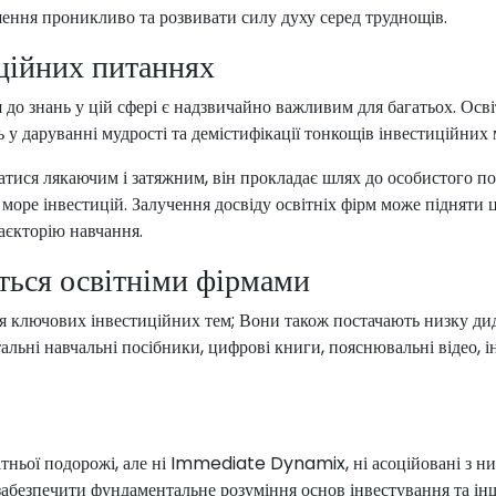
шення проникливо та розвивати силу духу серед труднощів.
иційних питаннях
я до знань у цій сфері є надзвичайно важливим для багатьох. Осв
ь у даруванні мудрості та демістифікації тонкощів інвестиційних 
атися лякаючим і затяжним, він прокладає шлях до особистого п
оре інвестицій. Залучення досвіду освітніх фірм може підняти 
аєкторію навчання.
ться освітніми фірмами
я ключових інвестиційних тем; Вони також постачають низку ди
ьні навчальні посібники, цифрові книги, пояснювальні відео, і
тньої подорожі, але ні Immediate Dynamix, ні асоційовані з ним
 забезпечити фундаментальне розуміння основ інвестування та і