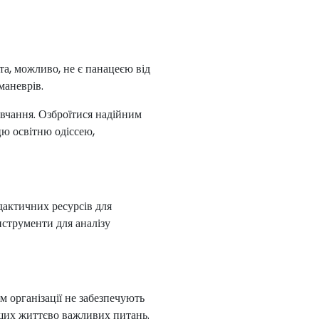
іта, можливо, не є панацеєю від
маневрів.
овчання. Озброїтися надійним
цю освітню одіссею,
дактичних ресурсів для
нструменти для аналізу
 організації не забезпечують
нших життєво важливих питань.