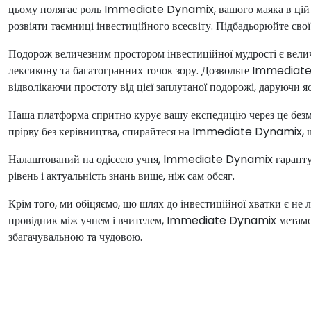
цьому полягає роль Immediate Dynamix, вашого маяка в цій 
розвіяти таємниці інвестиційного всесвіту. Підбадьорюйте сво
Подорож величезним простором інвестиційної мудрості є велич
лексикону та багатогранних точок зору. Дозвольте Immedia
відволікаючи простоту від цієї заплутаної подорожі, даруючи я
Наша платформа спритно курує вашу експедицію через це безме
прірву без керівництва, спирайтеся на Immediate Dynamix, щ
Налаштований на одіссею учня, Immediate Dynamix гарантує 
рівень і актуальність знань вище, ніж сам обсяг.
Крім того, ми обіцяємо, що шлях до інвестиційної хватки є н
провідник між учнем і вчителем, Immediate Dynamix метаморф
збагачувальною та чудовою.