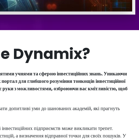
te Dynamix?
тими учнями та сферою інвестиційних знань. Уникаючи
 портал для глибшого розуміння тонкощів інвестиційної
ає руки з можливостями, озброюючи вас кмітливістю, щоб
ти допитливі уми до шанованих академій, які прагнуть
щі інвестиційних підприємств може викликати трепет.
тицій, а визначення відправної точки для своїх пошуків. У