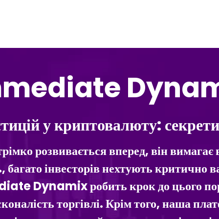
mediate Dyna
стицій у криптовалюту: секрет
трімко розвивається вперед, він вимага
, багато інвесторів нехтують критично
iate Dynamix робить крок до цього пор
коналість торгівлі. Крім того, наша пла