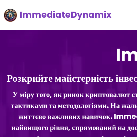
ImmediateDynamix
Im
Розкрийте майстерність інве
У міру того, як ринок криптовалют с
тактиками та методологіями. На жаль
життєво важливих навичок. Immed
найвищого рівня, спрямований на дос