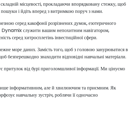
складній місцевості, прокладаючи впорядковану стежку, щоб
ї пошуки і йдіть вперед з витримкою поруч з нами.
езною серед какофонії розрізнених думок, езотеричного
te Dynamix служити вашим непохитним навігатором,
сність серед хитросплетінь інвестиційної сфери.
жне море даних. Замість того, щоб з головою занурюватися в
об безперешкодно знаходити відповідні навчальні матеріали.
притулок від бурі приголомшливої інформації. Ми цінуємо
е лише інформативним, але й хвилюючим та приємним. Як
озує навчальну зустріч, роблячи її одночасно