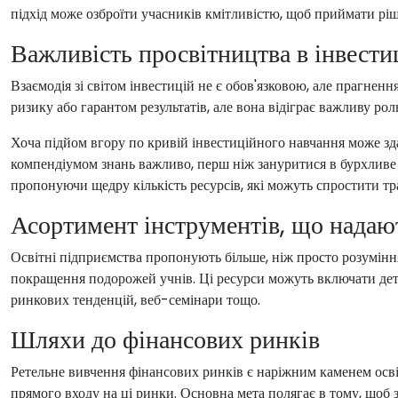
підхід може озброїти учасників кмітливістю, щоб приймати рі
Важливість просвітництва в інвест
Взаємодія зі світом інвестицій не є обов'язковою, але прагненн
ризику або гарантом результатів, але вона відіграє важливу рол
Хоча підйом вгору по кривій інвестиційного навчання може зд
компендіумом знань важливо, перш ніж зануритися в бурхливе м
пропонуючи щедру кількість ресурсів, які можуть спростити тр
Асортимент інструментів, що надаю
Освітні підприємства пропонують більше, ніж просто розумінн
покращення подорожей учнів. Ці ресурси можуть включати детал
ринкових тенденцій, веб-семінари тощо.
Шляхи до фінансових ринків
Ретельне вивчення фінансових ринків є наріжним каменем осві
прямого входу на ці ринки. Основна мета полягає в тому, щоб