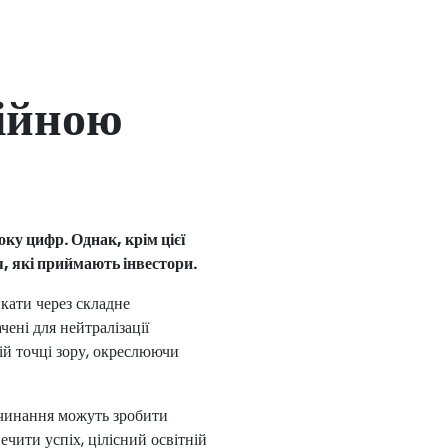
ційною
ку цифр. Однак, крім цієї
я, які приймають інвестори.
кати через складне
ені для нейтралізації
ій точці зору, окреслюючи
очинання можуть зробити
чити успіх, цілісний освітній