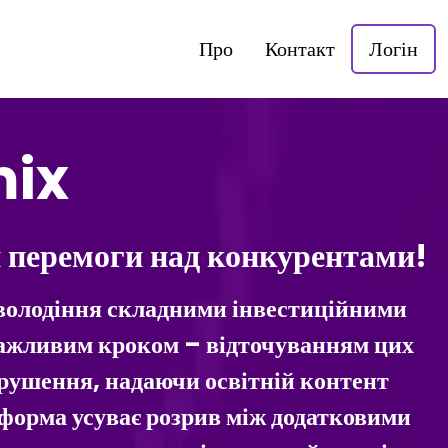
Про
Контакт
Логін
mix
и перемоги над конкурентами!
є володіння складними інвестиційними
 важливим кроком – відточуванням цих
ушення, надаючи освітній контент
тформа усуває розрив між додатковими