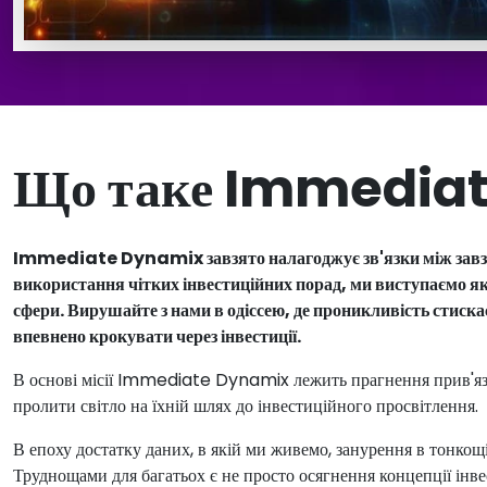
Що таке Immedia
Immediate Dynamix завзято налагоджує зв'язки між завзя
використання чітких інвестиційних порад, ми виступаємо як
сфери. Вирушайте з нами в одіссею, де проникливість стиск
впевнено крокувати через інвестиції.
В основі місії Immediate Dynamix лежить прагнення прив'яза
пролити світло на їхній шлях до інвестиційного просвітлення.
В епоху достатку даних, в якій ми живемо, занурення в тонко
Труднощами для багатьох є не просто осягнення концепції інвес