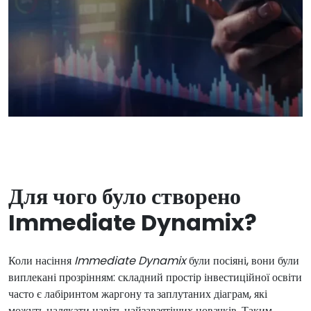
Для чого було створено
Immediate Dynamix?
Коли насіння
Immediate Dynamix
були посіяні, вони були
виплекані прозрінням: складний простір інвестиційної освіти
часто є лабіринтом жаргону та заплутаних діаграм, які
можуть налякати навіть найзавзятіших новачків. Таким