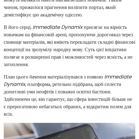
чином, прижилося прагнення виліпити портал, який
демістифікує цю академічну одіссею.
В його серці,
Immediate Dynamix
присягає на вірність
новачкам на фінансовій арені, пропонуючи дороговказ через
сховище матеріалів, які вміють перекладати складні фінансові
концепції на зрозумілу народну мову. Суть цієї ініціативи
полягає в розширенні прав і можливостей через ясність, а не
затоплення.
План цього бачення матеріалізувався з появою
Immediate
Dynamix
, платформа, ретельно підібрана, щоб сплести
допитливі уми неофітів і поважні освітні бастіони.
Здійснюючи це, він гарантує, що сфера інвестицій більше не
є прерогативою небагатьох обраних, а відкритим полем для
всіх.