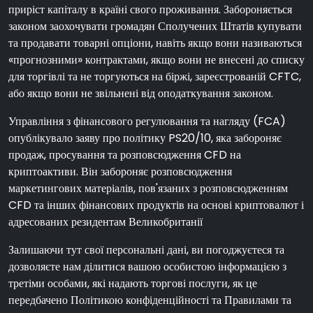
приріст капіталу в країні свого проживання. Забороняється
законом заохочувати громадян Сполучених Штатів купувати
та продавати товарні опціони, навіть якщо вони називаються
«прогнозними» контрактами, якщо вони не внесені до списку
для торгівлі та не торгуються на біржі, зареєстрованій CFTC,
або якщо вони не звільнені від оподаткування законом.
Управління з фінансового регулювання та нагляду (FCA)
опублікувало заяву про політику PS20/10, яка забороняє
продаж, просування та розповсюдження CFD на
криптоактиви. Він забороняє розповсюдження
маркетингових матеріалів, пов'язаних з розповсюдженням
CFD та інших фінансових продуктів на основі криптовалют і
адресованих резидентам Великобританії
Залишаючи тут свої персональні дані, ви погоджуєтеся та
дозволяєте нам ділитися вашою особистою інформацією з
третіми особами, які надають торгові послуги, як це
передбачено Політикою конфіденційності та Правилами та