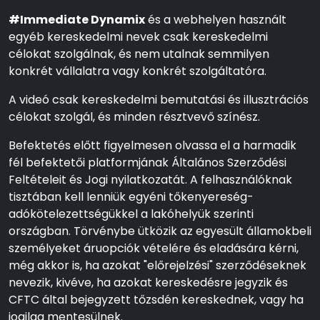
#Immediate Dynamix
és a webhelyen használt
egyéb kereskedelmi nevek csak kereskedelmi
célokat szolgálnak, és nem utalnak semmilyen
konkrét vállalatra vagy konkrét szolgáltatóra.
A videó csak kereskedelmi bemutatási és illusztrációs
célokat szolgál, és minden résztvevő színész.
Befektetés előtt figyelmesen olvassa el a harmadik
fél befektetői platformjának Általános Szerződési
Feltételeit és Jogi nyilatkozatát. A felhasználóknak
tisztában kell lenniük egyéni tőkenyereség-
adókötelezettségükkel a lakóhelyük szerinti
országban. Törvénybe ütközik az egyesült államokbeli
személyeket áruopciók vételére és eladására kérni,
még akkor is, ha azokat "előrejelzési" szerződéseknek
nevezik, kivéve, ha azokat kereskedésre jegyzik és
CFTC által bejegyzett tőzsdén kereskednek, vagy ha
jogilag mentesülnek.