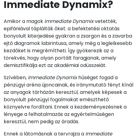
Immediate Dynamix?
Amikor a magok
Immediate Dynamix
vetették,
epifániával táplálták őket: a befektetési oktatás
bonyolult kiterjedése gyakran a zsargon és a zavarba
ejtő diagramok labirintusa, amely még a leglelkesebb
kezdőket is megrémítheti. Így gyökerezik az a
törekvés, hogy olyan portált faragjanak, amely
demisztifikálja ezt az akadémiai odüsszeiát.
Szívében,
Immediate Dynamix
hűséget fogad a
pénzügyi aréna újoncainak, és iránymutató fényt kínál
az anyagok tárházán keresztül, amelyek képesek a
bonyolult pénzügyi fogalmakat emészthető
köznyelvre fordítani. Ennek a kezdeményezésnek a
lényege a felhatalmazás az egyértelműségen
keresztül, nem pedig az áradás.
Ennek a látomásnak a tervrajza a
Immediate