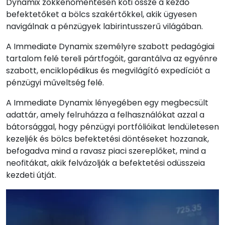
Dynamix zökkenőmentesen köti össze a kezdő
befektetőket a bölcs szakértőkkel, akik ügyesen
navigálnak a pénzügyek labirintusszerű világában.
A Immediate Dynamix személyre szabott pedagógiai
tartalom felé tereli pártfogóit, garantálva az egyénre
szabott, enciklopédikus és megvilágító expedíciót a
pénzügyi műveltség felé.
A Immediate Dynamix lényegében egy megbecsült
adattár, amely felruházza a felhasználókat azzal a
bátorsággal, hogy pénzügyi portfólióikat lendületesen
kezeljék és bölcs befektetési döntéseket hozzanak,
befogadva mind a ravasz piaci szereplőket, mind a
neofitákat, akik felvázolják a befektetési odüsszeia
kezdeti útját.