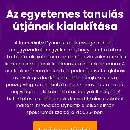
Az egyetemes tanulás
útjának kialakítása
A Immediate Dynamix szellemisége abban a
meggyőződésben gyökerezik, hogy a befektetési
stratégiák elsajátítására szolgáló eszközöknek széles
körben elérhetőnek kell lenniük mindenki számára. A
neofiták számára kialakított pedagógiával, a globális
nyelvek gazdag kárpitja előtti főhajtással és a
pénzügyileg körültekintő tudós szemével ez a portál
megvilágítja a fiskális oktatás bonyolult világát. A
befektetés alaptételeinek demisztifikálása céljából
indított Immediate Dynamix a lelkes elmék
spektrumát szolgálja ki 2025-ben.
Tudj meg többet